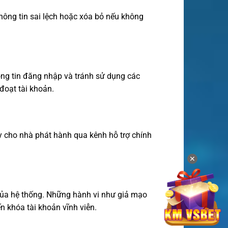
hông tin sai lệch hoặc xóa bỏ nếu không
ông tin đăng nhập và tránh sử dụng các
đoạt tài khoản.
y cho nhà phát hành qua kênh hỗ trợ chính
✕
của hệ thống. Những hành vi như giả mạo
n khóa tài khoản vĩnh viễn.