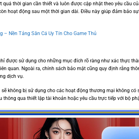
t quá thời gian cần thiết và luôn được cập nhật theo yêu cầu c
còn hoạt động sau một thời gian dài. Điều này giúp đảm bảo sự 
ng – Nền Tảng Săn Cá Uy Tín Cho Game Thủ
chỉ được sử dụng cho những mục đích rõ ràng như xác thực thàn
 liên quan. Ngoài ra, chính sách bảo mật cũng quy định rằng thô
ng dịch vụ.
ên sẽ không bị sử dụng cho các hoạt động thương mại không có 
 thông qua thiết lập tài khoản hoặc yêu cầu trực tiếp với bộ ph