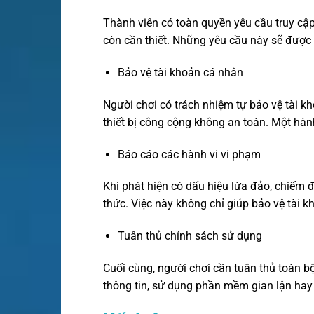
Thành viên có toàn quyền yêu cầu truy cập
còn cần thiết. Những yêu cầu này sẽ được x
Bảo vệ tài khoản cá nhân
Người chơi có trách nhiệm tự bảo vệ tài 
thiết bị công cộng không an toàn. Một hàn
Báo cáo các hành vi vi phạm
Khi phát hiện có dấu hiệu lừa đảo, chiếm 
thức. Việc này không chỉ giúp bảo vệ tài
Tuân thủ chính sách sử dụng
Cuối cùng, người chơi cần tuân thủ toàn 
thông tin, sử dụng phần mềm gian lận hay c