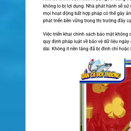
không lo bị lợi dụng. Nhà phát hành sẽ sử 
mọi hoạt động bất hợp pháp có thể gây ảnh
phát triển bền vững trong thị trường đầy c
Việc triển khai chính sách bảo mật không c
quy định pháp luật về bảo vệ dữ liệu ngày 
dài. Không ít nền tảng đã bị đình chỉ hoặc 