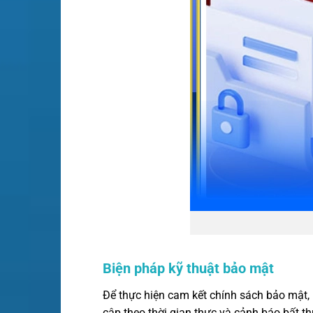
Biện pháp kỹ thuật bảo mật
Để thực hiện cam kết chính sách bảo mật, 
cập theo thời gian thực và cảnh báo bất t