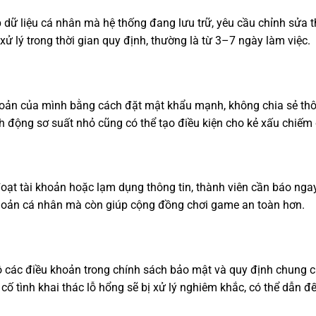
 dữ liệu cá nhân mà hệ thống đang lưu trữ, yêu cầu chỉnh sửa t
ử lý trong thời gian quy định, thường là từ 3–7 ngày làm việc.
khoản của mình bằng cách đặt mật khẩu mạnh, không chia sẻ th
h động sơ suất nhỏ cũng có thể tạo điều kiện cho kẻ xấu chiếm 
đoạt tài khoản hoặc lạm dụng thông tin, thành viên cần báo nga
 khoản cá nhân mà còn giúp cộng đồng chơi game an toàn hơn.
bộ các điều khoản trong chính sách bảo mật và quy định chung 
ố tình khai thác lỗ hổng sẽ bị xử lý nghiêm khắc, có thể dẫn đế