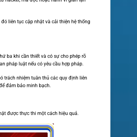
ó liên tục cập nhật và cải thiện hệ thống
hứ ba khi cần thiết và có sự cho phép rõ
uan pháp luật nếu có yêu cầu hợp pháp.
ó trách nhiệm tuân thủ các quy định liên
n để đảm bảo minh bạch.
ật được thực thi một cách hiệu quả.