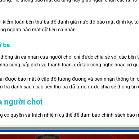
kiểm toán bên thứ ba để đánh giá mức độ bảo mật định kỳ, từ đ
ng ngành bảo mật dữ liệu cá nhân.
ứ ba
thông tin cá nhân của người chơi chỉ được chia sẻ với các bên t
 nhà cung cấp dịch vụ thanh toán, đối tác công nghệ hoặc cơ q
hải được bảo mật ở cấp độ tương đương và bên nhận thông tin c
m tra danh sách các bên thứ ba đã từng được chia sẻ thông ti
a người chơi
ng có quyền và trách nhiệm cụ thể để đảm bảo chính sách bảo m