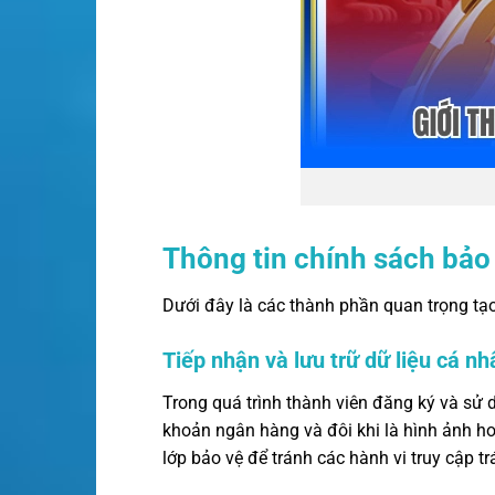
Thông tin chính sách bảo
Dưới đây là các thành phần quan trọng tạ
Tiếp nhận và lưu trữ dữ liệu cá nh
Trong quá trình thành viên đăng ký và sử d
khoản ngân hàng và đôi khi là hình ảnh ho
lớp bảo vệ để tránh các hành vi truy cập tr