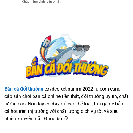
ở
Chức năng bình luận bị tắt
Cá
Bắn
Kho
Kịch
Cá
Báu
Tính
Siêu
Long
Trả
Đã
Cung
Thưởng
–
Hấp
Săn
Dẫn
Boss
Rồng
Biển
Nhận
Thưởng
Hấp
Dẫn
Bắn cá đổi thưởng
exydex-ket-gumm-2022.ru.com cung
cấp sân chơi bắn cá online tiền thật, đổi thưởng uy tín, chất
lượng cao. Nơi đây có đầy đủ các thể loại, tựa game bắn
cá hot trên thị trường với chất lượng dịch vụ tốt và siêu
nhiều khuyến mãi. Đừng bỏ lỡ!