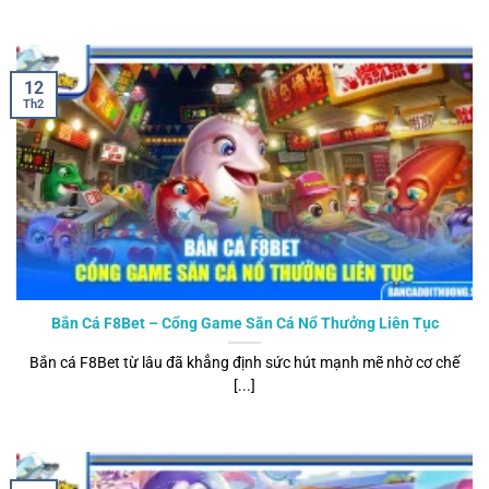
12
Th2
Bắn Cá F8Bet – Cổng Game Săn Cá Nổ Thưởng Liên Tục
Bắn cá F8Bet từ lâu đã khẳng định sức hút mạnh mẽ nhờ cơ chế
[...]