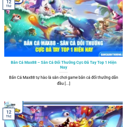
12
Th2
Bắn Cá Max88 – Săn Cá Đổi Thưởng Cực Đã Tay Top 1 Hiện
Nay
Bắn Cá Max88 tự hào là sân chơi game bắn cá đổi thưởng dẫn
đầu [...]
12
Th2