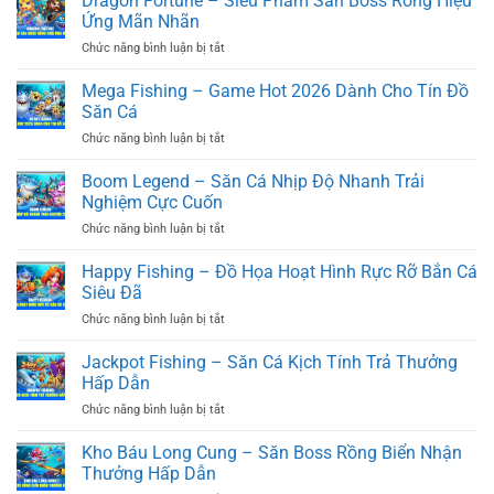
Dragon Fortune – Siêu Phẩm Săn Boss Rồng Hiệu
Đại
Săn
Ứng Mãn Nhãn
Dương
Cá
ở
Chức năng bình luận bị tắt
–
Chủ
Dragon
Khám
Đề
Fortune
Mega Fishing – Game Hot 2026 Dành Cho Tín Đồ
Phá
Thần
–
Luật
Săn Cá
Tài
Siêu
Chơi
ở
Chức năng bình luận bị tắt
Phẩm
Và
Mega
Săn
Cơ
Fishing
Boom Legend – Săn Cá Nhịp Độ Nhanh Trải
Boss
Chế
–
Rồng
Nghiệm Cực Cuốn
Săn
Game
Hiệu
Thưởng
ở
Chức năng bình luận bị tắt
Hot
Ứng
Boom
2026
Mãn
Legend
Happy Fishing – Đồ Họa Hoạt Hình Rực Rỡ Bắn Cá
Dành
Nhãn
–
Cho
Siêu Đã
Săn
Tín
ở
Chức năng bình luận bị tắt
Cá
Đồ
Happy
Nhịp
Săn
Fishing
Jackpot Fishing – Săn Cá Kịch Tính Trả Thưởng
Độ
Cá
–
Nhanh
Hấp Dẫn
Đồ
Trải
ở
Chức năng bình luận bị tắt
Họa
Nghiệm
Jackpot
Hoạt
Cực
Fishing
Kho Báu Long Cung – Săn Boss Rồng Biển Nhận
Hình
Cuốn
–
Rực
Thưởng Hấp Dẫn
Săn
Rỡ