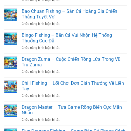
Monkey
King
Bao Chuan Fishing – Săn Cá Hoàng Gia Chiến
Fishing
Thắng Tuyệt Vời
–
ở
Chức năng bình luận bị tắt
Đồ
Bao
Họa
Chuan
Bingo Fishing – Bắn Cá Vui Nhộn Hệ Thống
Hoạt
Fishing
Hình
Thưởng Cực Đã
–
Săn
ở
Chức năng bình luận bị tắt
Săn
Cá
Bingo
Cá
Thần
Fishing
Dragon Zuma – Cuộc Chiến Rồng Lửa Trong Vũ
Hoàng
Thoại
–
Gia
Trụ Zuma
Bắn
Chiến
ở
Chức năng bình luận bị tắt
Cá
Thắng
Dragon
Vui
Tuyệt
Zuma
Chill Fishing – Lối Chơi Đơn Giản Thưởng Về Liền
Nhộn
Vời
–
Hệ
Tay
Cuộc
Thống
ở
Chức năng bình luận bị tắt
Chiến
Thưởng
Chill
Rồng
Cực
Fishing
Dragon Master – Tựa Game Rồng Biển Cực Mãn
Lửa
Đã
–
Trong
Nhãn
Lối
Vũ
ở
Chức năng bình luận bị tắt
Chơi
Trụ
Dragon
Đơn
Zuma
Master
Giản