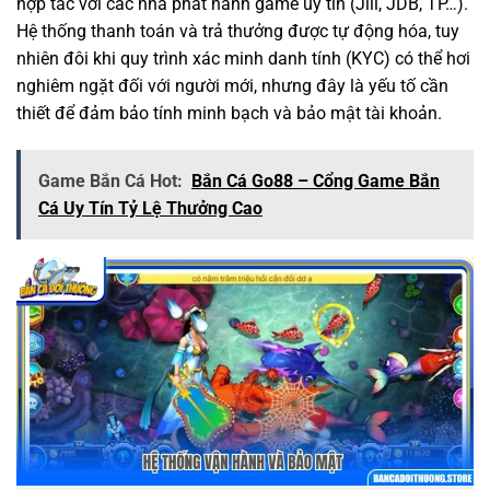
hợp tác với các nhà phát hành game uy tín (Jili, JDB, TP…).
Hệ thống thanh toán và trả thưởng được tự động hóa, tuy
nhiên đôi khi quy trình xác minh danh tính (KYC) có thể hơi
nghiêm ngặt đối với người mới, nhưng đây là yếu tố cần
thiết để đảm bảo tính minh bạch và bảo mật tài khoản.
Game Bắn Cá Hot:
Bắn Cá Go88 – Cổng Game Bắn
Cá Uy Tín Tỷ Lệ Thưởng Cao