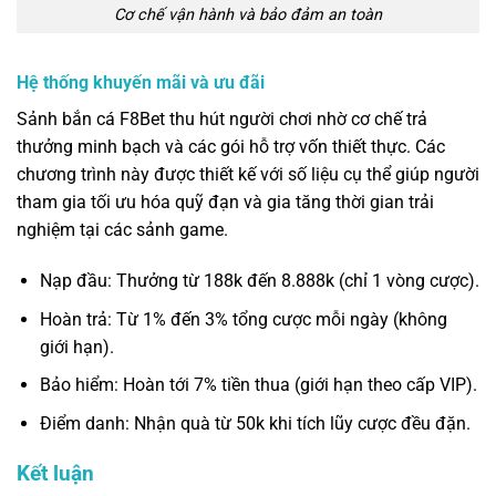
Cơ chế vận hành và bảo đảm an toàn
Hệ thống khuyến mãi và ưu đãi
Sảnh bắn cá F8Bet thu hút người chơi nhờ cơ chế trả
thưởng minh bạch và các gói hỗ trợ vốn thiết thực. Các
chương trình này được thiết kế với số liệu cụ thể giúp người
tham gia tối ưu hóa quỹ đạn và gia tăng thời gian trải
nghiệm tại các sảnh game.
Nạp đầu: Thưởng từ 188k đến 8.888k (chỉ 1 vòng cược).
Hoàn trả: Từ 1% đến 3% tổng cược mỗi ngày (không
giới hạn).
Bảo hiểm: Hoàn tới 7% tiền thua (giới hạn theo cấp VIP).
Điểm danh: Nhận quà từ 50k khi tích lũy cược đều đặn.
Kết luận