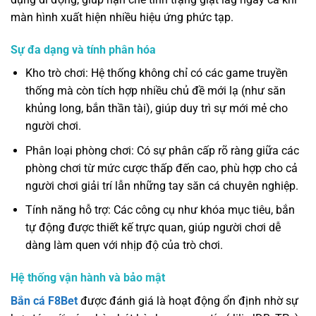
màn hình xuất hiện nhiều hiệu ứng phức tạp.
Sự đa dạng và tính phân hóa
Kho trò chơi: Hệ thống không chỉ có các game truyền
thống mà còn tích hợp nhiều chủ đề mới lạ (như săn
khủng long, bắn thần tài), giúp duy trì sự mới mẻ cho
người chơi.
Phân loại phòng chơi: Có sự phân cấp rõ ràng giữa các
phòng chơi từ mức cược thấp đến cao, phù hợp cho cả
người chơi giải trí lẫn những tay săn cá chuyên nghiệp.
Tính năng hỗ trợ: Các công cụ như khóa mục tiêu, bắn
tự động được thiết kế trực quan, giúp người chơi dễ
dàng làm quen với nhịp độ của trò chơi.
Hệ thống vận hành và bảo mật
Bắn cá F8Bet
được đánh giá là hoạt động ổn định nhờ sự