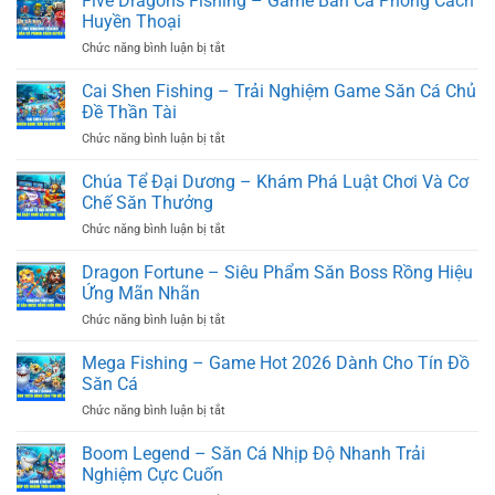
Five Dragons Fishing – Game Bắn Cá Phong Cách
–
Thưởng
Huyền Thoại
Tựa
Về
ở
Chức năng bình luận bị tắt
Game
Liền
Five
Rồng
Tay
Dragons
Cai Shen Fishing – Trải Nghiệm Game Săn Cá Chủ
Biển
Fishing
Cực
Đề Thần Tài
–
Mãn
ở
Chức năng bình luận bị tắt
Game
Nhãn
Cai
Bắn
Shen
Chúa Tể Đại Dương – Khám Phá Luật Chơi Và Cơ
Cá
Fishing
Phong
Chế Săn Thưởng
–
Cách
ở
Chức năng bình luận bị tắt
Trải
Huyền
Chúa
Nghiệm
Thoại
Tể
Dragon Fortune – Siêu Phẩm Săn Boss Rồng Hiệu
Game
Đại
Săn
Ứng Mãn Nhãn
Dương
Cá
ở
Chức năng bình luận bị tắt
–
Chủ
Dragon
Khám
Đề
Fortune
Mega Fishing – Game Hot 2026 Dành Cho Tín Đồ
Phá
Thần
–
Luật
Săn Cá
Tài
Siêu
Chơi
ở
Chức năng bình luận bị tắt
Phẩm
Và
Mega
Săn
Cơ
Fishing
Boom Legend – Săn Cá Nhịp Độ Nhanh Trải
Boss
Chế
–
Rồng
Nghiệm Cực Cuốn
Săn
Game
Hiệu
Thưởng