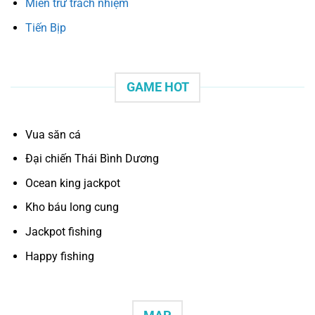
Miễn trừ trách nhiệm
Tiến Bịp
GAME HOT
Vua săn cá
Đại chiến Thái Bình Dương
Ocean king jackpot
Kho báu long cung
Jackpot fishing
Happy fishing