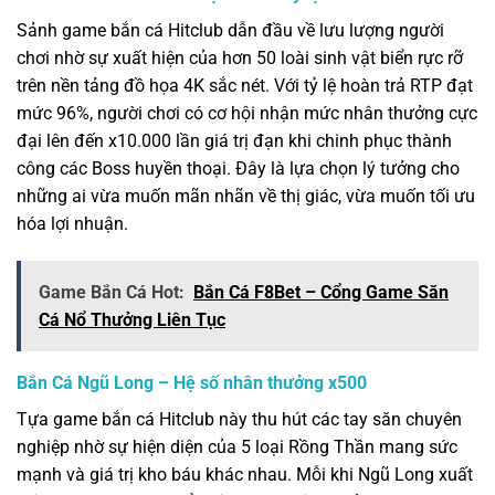
Sảnh game bắn cá Hitclub dẫn đầu về lưu lượng người
chơi nhờ sự xuất hiện của hơn 50 loài sinh vật biển rực rỡ
trên nền tảng đồ họa 4K sắc nét. Với tỷ lệ hoàn trả RTP đạt
mức 96%, người chơi có cơ hội nhận mức nhân thưởng cực
đại lên đến x10.000 lần giá trị đạn khi chinh phục thành
công các Boss huyền thoại. Đây là lựa chọn lý tưởng cho
những ai vừa muốn mãn nhãn về thị giác, vừa muốn tối ưu
hóa lợi nhuận.
Game Bắn Cá Hot:
Bắn Cá F8Bet – Cổng Game Săn
Cá Nổ Thưởng Liên Tục
Bắn Cá Ngũ Long – Hệ số nhân thưởng x500
Tựa game bắn cá Hitclub này thu hút các tay săn chuyên
nghiệp nhờ sự hiện diện của 5 loại Rồng Thần mang sức
mạnh và giá trị kho báu khác nhau. Mỗi khi Ngũ Long xuất