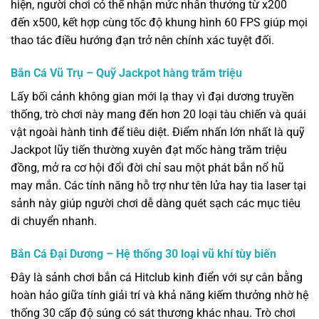
hiện, người chơi có thể nhận mức nhân thưởng từ x200
đến x500, kết hợp cùng tốc độ khung hình 60 FPS giúp mọi
thao tác điều hướng đạn trở nên chính xác tuyệt đối.
Bắn Cá Vũ Trụ – Quỹ Jackpot hàng trăm triệu
Lấy bối cảnh không gian mới lạ thay vì đại dương truyền
thống, trò chơi này mang đến hơn 20 loại tàu chiến và quái
vật ngoài hành tinh để tiêu diệt. Điểm nhấn lớn nhất là quỹ
Jackpot lũy tiến thường xuyên đạt mốc hàng trăm triệu
đồng, mở ra cơ hội đổi đời chỉ sau một phát bắn nổ hũ
may mắn. Các tính năng hỗ trợ như tên lửa hay tia laser tại
sảnh này giúp người chơi dễ dàng quét sạch các mục tiêu
di chuyển nhanh.
Bắn Cá Đại Dương – Hệ thống 30 loại vũ khí tùy biến
Đây là sảnh chơi bắn cá Hitclub kinh điển với sự cân bằng
hoàn hảo giữa tính giải trí và khả năng kiếm thưởng nhờ hệ
thống 30 cấp độ súng có sát thương khác nhau. Trò chơi