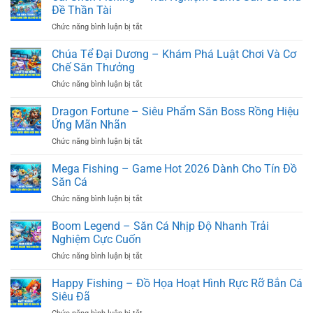
Fishing
Cực
Đề Thần Tài
–
Mãn
ở
Chức năng bình luận bị tắt
Game
Nhãn
Cai
Bắn
Shen
Chúa Tể Đại Dương – Khám Phá Luật Chơi Và Cơ
Cá
Fishing
Phong
Chế Săn Thưởng
–
Cách
ở
Chức năng bình luận bị tắt
Trải
Huyền
Chúa
Nghiệm
Thoại
Tể
Dragon Fortune – Siêu Phẩm Săn Boss Rồng Hiệu
Game
Đại
Săn
Ứng Mãn Nhãn
Dương
Cá
ở
Chức năng bình luận bị tắt
–
Chủ
Dragon
Khám
Đề
Fortune
Mega Fishing – Game Hot 2026 Dành Cho Tín Đồ
Phá
Thần
–
Luật
Săn Cá
Tài
Siêu
Chơi
ở
Chức năng bình luận bị tắt
Phẩm
Và
Mega
Săn
Cơ
Fishing
Boom Legend – Săn Cá Nhịp Độ Nhanh Trải
Boss
Chế
–
Rồng
Nghiệm Cực Cuốn
Săn
Game
Hiệu
Thưởng
ở
Chức năng bình luận bị tắt
Hot
Ứng
Boom
2026
Mãn
Legend
Happy Fishing – Đồ Họa Hoạt Hình Rực Rỡ Bắn Cá
Dành
Nhãn
–
Cho
Siêu Đã
Săn
Tín
ở