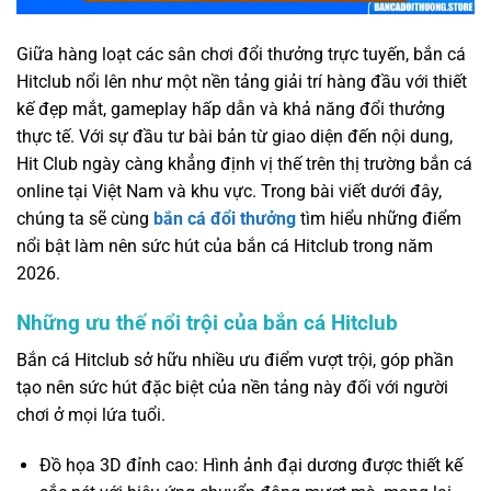
Giữa hàng loạt các sân chơi đổi thưởng trực tuyến, bắn cá
Hitclub nổi lên như một nền tảng giải trí hàng đầu với thiết
kế đẹp mắt, gameplay hấp dẫn và khả năng đổi thưởng
thực tế. Với sự đầu tư bài bản từ giao diện đến nội dung,
Hit Club ngày càng khẳng định vị thế trên thị trường bắn cá
online tại Việt Nam và khu vực. Trong bài viết dưới đây,
chúng ta sẽ cùng
bắn cá đổi thưởng
tìm hiểu những điểm
nổi bật làm nên sức hút của bắn cá Hitclub trong năm
2026.
Những ưu thế nổi trội của bắn cá Hitclub
Bắn cá Hitclub sở hữu nhiều ưu điểm vượt trội, góp phần
tạo nên sức hút đặc biệt của nền tảng này đối với người
chơi ở mọi lứa tuổi.
Đồ họa 3D đỉnh cao: Hình ảnh đại dương được thiết kế