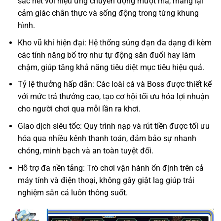
sắc nét với hiệu ứng chuyển động mượt mà, mang lại
cảm giác chân thực và sống động trong từng khung
hình.
Kho vũ khí hiện đại: Hệ thống súng đạn đa dạng đi kèm
các tính năng bổ trợ như tự động săn đuổi hay làm
chậm, giúp tăng khả năng tiêu diệt mục tiêu hiệu quả.
Tỷ lệ thưởng hấp dẫn: Các loài cá và Boss được thiết kế
với mức trả thưởng cao, tạo cơ hội tối ưu hóa lợi nhuận
cho người chơi qua mỗi lần ra khơi.
Giao dịch siêu tốc: Quy trình nạp và rút tiền được tối ưu
hóa qua nhiều kênh thanh toán, đảm bảo sự nhanh
chóng, minh bạch và an toàn tuyệt đối.
Hỗ trợ đa nền tảng: Trò chơi vận hành ổn định trên cả
máy tính và điện thoại, không gây giật lag giúp trải
nghiệm săn cá luôn thông suốt.