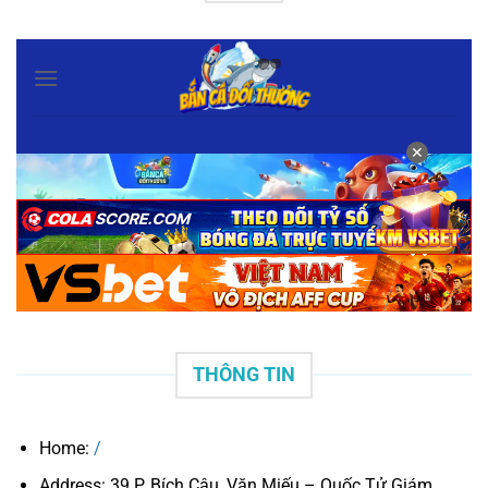
THÔNG TIN
Home:
/
Address: 39 P. Bích Câu, Văn Miếu – Quốc Tử Giám,