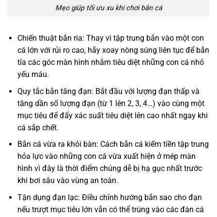
Mẹo giúp tối ưu xu khi chơi bắn cá
Chiến thuật bắn ria: Thay vì tập trung bắn vào một con
cá lớn với rủi ro cao, hãy xoay nòng súng liên tục để bắn
tỉa các góc màn hình nhằm tiêu diệt những con cá nhỏ
yếu máu.
Quy tắc bắn tăng đạn: Bắt đầu với lượng đạn thấp và
tăng dần số lượng đạn (từ 1 lên 2, 3, 4…) vào cùng một
mục tiêu để đẩy xác suất tiêu diệt lên cao nhất ngay khi
cá sắp chết.
Bắn cá vừa ra khỏi bàn: Cách bắn cá kiếm tiền tập trung
hỏa lực vào những con cá vừa xuất hiện ở mép màn
hình vì đây là thời điểm chúng dễ bị hạ gục nhất trước
khi bơi sâu vào vùng an toàn.
Tận dụng đạn lạc: Điều chỉnh hướng bắn sao cho đạn
nếu trượt mục tiêu lớn vẫn có thể trúng vào các đàn cá