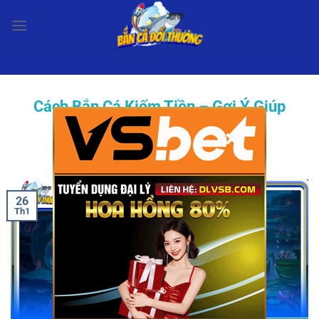
Chuyển
đến
nội
dung
Cách Bắn Cá Kiếm Tiền – Gợi Ý Giúp
Tối Ưu Xu Khi Chơi
×
26
Th1