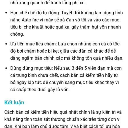
nhỏ xung quanh để tránh lãng phí xu.
Hạn chế chế độ tự động: Tuyệt đối không lạm dụng tính
năng Auto-fire vì máy sẽ xả đạn vô tội vạ vào các mục
tiêu bị che khuất hoặc quá xa, gây thâm hụt vốn nhanh
chóng.
Ưu tiên mục tiêu chậm: Lựa chọn những con cá có tốc
độ bơi chậm hoặc bị kẹt giữa các đàn cá khác để dễ
dàng ngắm bắn chính xác mà không tốn quá nhiều đạn.
Dừng đúng mục tiêu: Nếu sau 3 đến 5 viên đạn mà con
cá trung bình chưa chết, cách bắn cá kiếm tiền hãy từ
bỏ ngay lập tức để chuyển sang mục tiêu khác thay vì
cố chấp theo đuổi gây lỗ vốn.
Kết luận
Cách bắn cá kiếm tiền hiệu quả nhất chính là sự kiên trì và
khả năng tính toán sát thương chuẩn xác trên từng đơn vị
đạn. Khi bạn làm chủ được tâm lý và biết cách tối ưu hóa