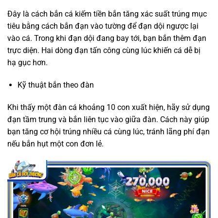
Đây là cách bắn cá kiếm tiền bắn tăng xác suất trúng mục
tiêu bằng cách bắn đạn vào tường để đạn dội ngược lại
vào cá. Trong khi đạn dội đang bay tới, bạn bắn thêm đạn
trực diện. Hai dòng đạn tấn công cùng lúc khiến cá dễ bị
hạ gục hơn.
Kỹ thuật bắn theo đàn
Khi thấy một đàn cá khoảng 10 con xuất hiện, hãy sử dụng
đạn tầm trung và bắn liên tục vào giữa đàn. Cách này giúp
bạn tăng cơ hội trúng nhiều cá cùng lúc, tránh lãng phí đạn
nếu bắn hụt một con đơn lẻ.