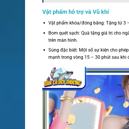
Vật phẩm hỗ trợ và Vũ khí
Vật phẩm khóa/đóng băng: Tặng từ 3 – 
Bom quét sạch: Quà tặng giá trị cho ng
trên màn hình.
Súng đặc biệt: Một số sự kiện cho phé
mạnh trong vòng 15 – 30 phút sau khi 