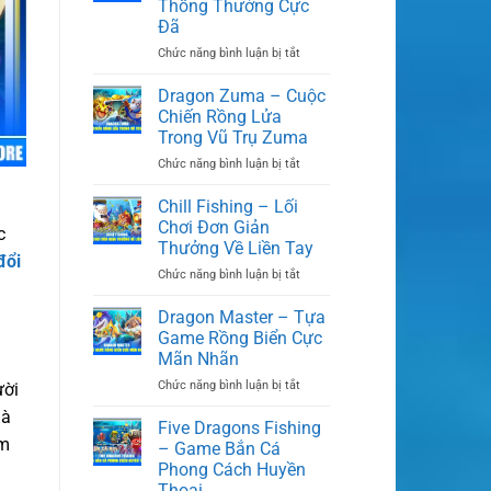
Thống Thưởng Cực
Thoại
Săn
Đã
Cá
Hoàng
ở
Chức năng bình luận bị tắt
Gia
Bingo
Chiến
Fishing
Dragon Zuma – Cuộc
Thắng
–
Chiến Rồng Lửa
Tuyệt
Bắn
Trong Vũ Trụ Zuma
Vời
Cá
ở
Chức năng bình luận bị tắt
Vui
Dragon
Nhộn
Zuma
Hệ
Chill Fishing – Lối
–
Thống
Chơi Đơn Giản
c
Cuộc
Thưởng
Thưởng Về Liền Tay
Chiến
Cực
đổi
ở
Chức năng bình luận bị tắt
Rồng
Đã
Chill
Lửa
Fishing
Trong
Dragon Master – Tựa
–
Vũ
Game Rồng Biển Cực
Lối
Trụ
Mãn Nhãn
Chơi
Zuma
ở
Chức năng bình luận bị tắt
Đơn
ười
Dragon
Giản
uà
Master
Thưởng
Five Dragons Fishing
–
Về
ảm
– Game Bắn Cá
Tựa
Liền
Phong Cách Huyền
Game
Tay
Thoại