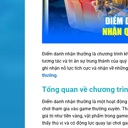
Điểm danh nhận thưởng là chương trình k
tương tác và tri ân sự trung thành của quý
ghi nhận nỗ lực tích cực và nhận về những p
thưởng
.
Tổng quan về chương trì
Điểm danh nhận thưởng là một hoạt động 
chơi tham gia vào game thường xuyên. Th
giá trị như tiền vàng, vật phẩm trong gam
thấy thú vị và có động lực quay lại chơi 