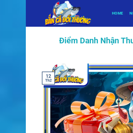
Chuyển
đến
HOME
N
nội
dung
Điểm Danh Nhận Thư
12
Th2