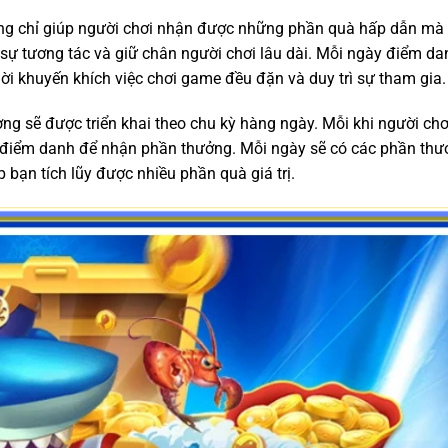
ng chỉ giúp người chơi nhận được những phần quà hấp dẫn mà
ự tương tác và giữ chân người chơi lâu dài. Mỗi ngày điểm da
ời khuyến khích việc chơi game đều đặn và duy trì sự tham gia.
g sẽ được triển khai theo chu kỳ hàng ngày. Mỗi khi người chơ
 điểm danh để nhận phần thưởng. Mỗi ngày sẽ có các phần thư
p bạn tích lũy được nhiều phần quà giá trị.