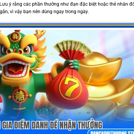
Lưu ý rằng các phần thưởng như đạn đặc biệt hoặc thẻ nhân đô
gắn, vì vậy bạn nên dùng ngay trong ngày.