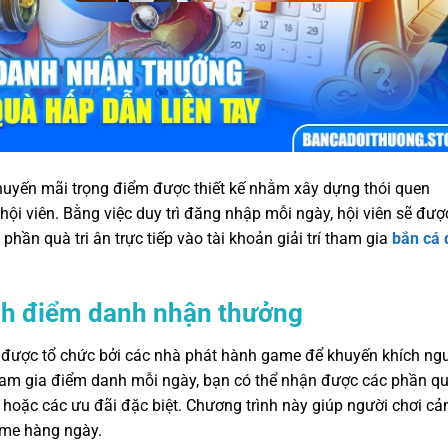
huyến mãi trọng điểm được thiết kế nhằm xây dựng thói quen
 hội viên. Bằng việc duy trì đăng nhập mỗi ngày, hội viên sẽ đượ
hần quà tri ân trực tiếp vào tài khoản giải trí tham gia
bắn cá 
nh điểm danh nhận thưởng
được tổ chức bởi các nhà phát hành game để khuyến khích ng
am gia điểm danh mỗi ngày, bạn có thể nhận được các phần q
e hoặc các ưu đãi đặc biệt. Chương trình này giúp người chơi c
game hàng ngày.